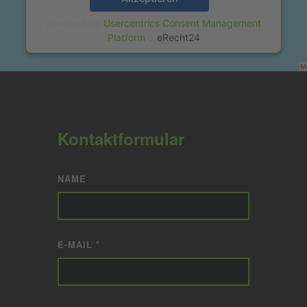
powered by
Usercentrics Consent Management
Platform
&
eRecht24
Kontaktformular
NAME
E-MAIL *