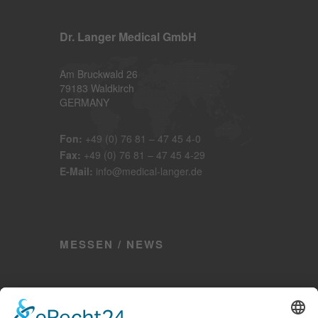
Dr. Langer Medical GmbH
Am Bruckwald 26
79183 Waldkirch
GERMANY
Fon:
+49 (0) 76 81 – 47 45 4-0
Fax:
+49 (0) 76 81 – 47 45 4-29
E-Mail:
info@medical-langer.de
MESSEN / NEWS