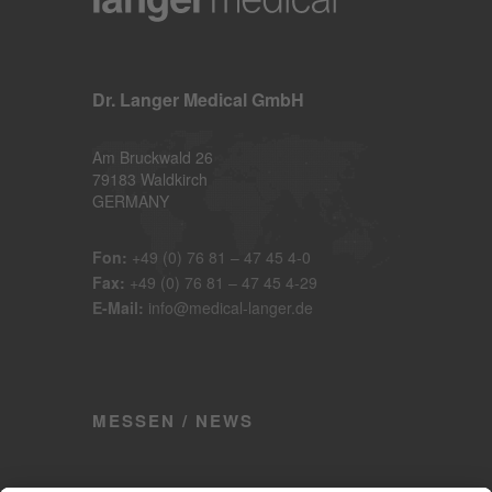
Dr. Langer Medical GmbH
Am Bruckwald 26
79183 Waldkirch
GERMANY
Fon:
+49 (0) 76 81 – 47 45 4-0
Fax:
+49 (0) 76 81 – 47 45 4-29
E-Mail:
info@medical-langer.de
MESSEN / NEWS