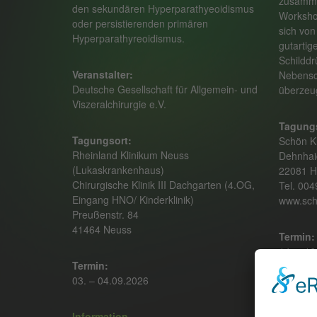
zusamme
den sekundären Hyperparathyeoidismus
Workshop
oder persistierenden primären
sich von
Hyperparathyreoidismus.
gutartig
Schildd
Veranstalter:
Nebensc
Deutsche Gesellschaft für Allgemein- und
überzeu
Viszeralchirurgie e.V.
Tagungs
Tagungsort:
Schön Kl
Rheinland Klinikum Neuss
Dehnhai
(Lukaskrankenhaus)
22081 
Chirurgische Klinik III Dachgarten (4.OG,
Tel. 00
Eingang HNO/ Kinderklinik)
www.sch
Preußenstr. 84
41464 Neuss
Termin:
14. – 16
Termin:
03. – 04.09.2026
Anmeld
Dr. Lan
Information