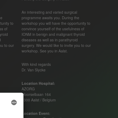
l
An interesting and varied surgical
he
programme awaits you. During the
tunity to
workshop you will have the opportunity to
ss of
convince yourself of the usefulness of
yroid
IONM in benign and malignant thyroid
d
diseases as well as in parathyroid
ou to our
surgery. We would like to invite you to our
workshop. See you in Aalst.
With kind regards
Dr. Van Slycke
Location Hospital:
AZORG
Moorselbaan 164
9300 Aalst / Belgium
Location Event: