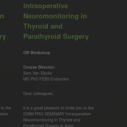
Intraoperative
in
Neuromonitoring in
Thyroid and
ry
Parathyroid Surgery
OR Workshop
Course Director:
Sam Van Slycke
MD PhD FEBS Endocrine
Dear colleagues,
 to the
it is a great pleasure to invite you to the
tive
IONM PRO SEMINARY Intraoperative
Neuromonitoring in Thyroid and
Parathyroid Surgery in Aalst.