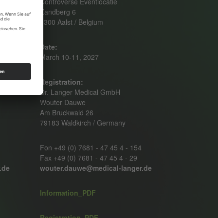
Controverse Eventlocatie
Zandberg 6
9300 Aalst / Belgium
Date:
March 10-11, 2027
Registration:
Dr. Langer Medical GmbH
Wouter Dauwe
Am Bruckwald 26
79183 Waldkirch / Germany
Fon +49 (0) 7681 - 47 45 4 - 154
Fax +49 (0) 7681 - 47 45 4 - 29
.de
wouter.dauwe@medical-langer.de
Information_PDF
Registration_PDF