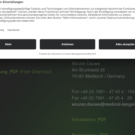
nke
Controverse Eventlocatie
kwald 26
Zandberg 6
aldkirch
9300 Aalst / Belgium
(0) 7681 - 47 45 4 - 131
Date:
(0) 7681 - 47 45 4 - 29
November 04-05, 2026
nke@medical-langer.de
Registration:
tion_PDF
(Flyer Download)
Dr. Langer Medical GmbH
Wouter Dauwe
Am Bruckwald 26
ung_PDF
(Flyer Download)
79183 Waldkirch / Germany
Fon +49 (0) 7681 - 47 45 4 - 154
Fax +49 (0) 7681 - 47 45 4 - 29
wouter.dauwe@medical-langer
Information_PDF
Registration_PDF