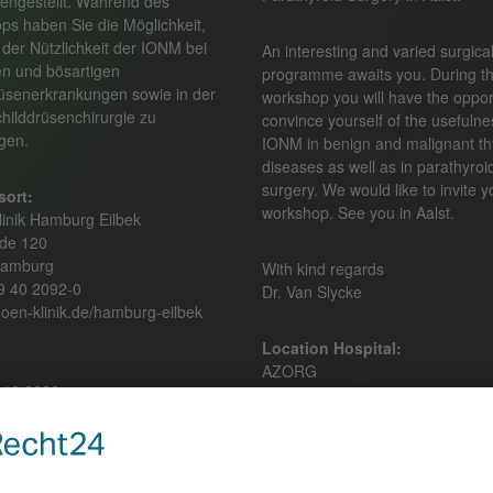
ngestellt. Während des
s haben Sie die Möglichkeit,
 der Nützlichkeit der IONM bei
An interesting and varied surgica
en und bösartigen
programme awaits you. During t
rüsenerkrankungen sowie in der
workshop you will have the oppor
hilddrüsenchirurgie zu
convince yourself of the usefulne
gen.
IONM in benign and malignant th
diseases as well as in parathyroi
surgery. We would like to invite y
ort:
workshop. See you in Aalst.
inik Hamburg Eilbek
de 120
Hamburg
With kind regards
49 40 2092-0
Dr. Van Slycke
oen-klinik.de/hamburg-eilbek
Location Hospital:
AZORG
.10.2026
Moorselbaan 164
9300 Aalst / Belgium
ung
ger Medical GmbH
Location Event: