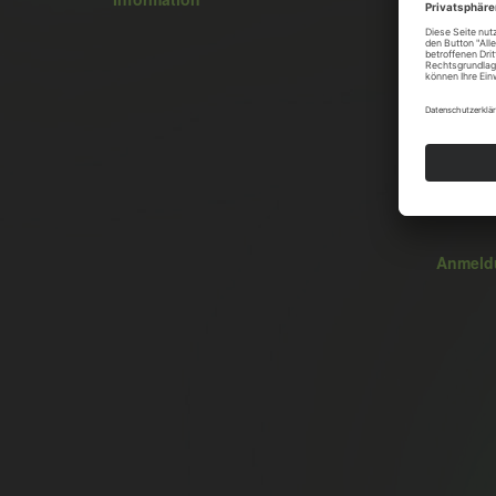
Jan Poh
Am Bruc
79183 W
Fon +49 
Fax +49 
jan.poh
Informa
Anmeld