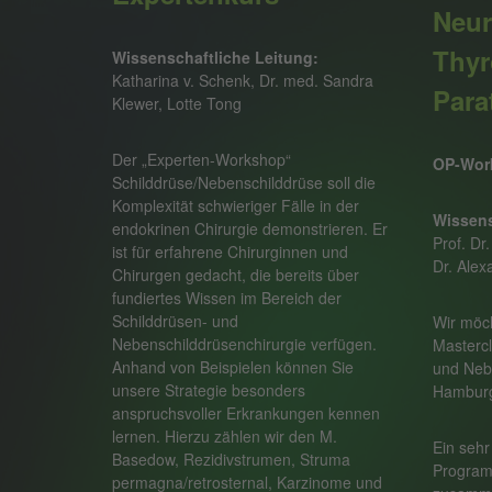
Neur
Thyr
Wissenschaftliche Leitung:
Katharina v. Schenk, Dr. med. Sandra
Para
Klewer, Lotte Tong
Der „Experten-Workshop“
OP-Wor
Schilddrüse/Nebenschilddrüse soll die
Komplexität schwieriger Fälle in der
Wissens
endokrinen Chirurgie demonstrieren. Er
Prof. Dr
ist für erfahrene Chirurginnen und
Dr. Ale
Chirurgen gedacht, die bereits über
fundiertes Wissen im Bereich der
Schilddrüsen- und
Wir möch
Nebenschilddrüsenchirurgie verfügen.
Mastercl
Anhand von Beispielen können Sie
und Neb
unsere Strategie besonders
Hamburg
anspruchsvoller Erkrankungen kennen
lernen. Hierzu zählen wir den M.
Ein sehr
Basedow, Rezidivstrumen, Struma
Program
permagna/retrosternal, Karzinome und