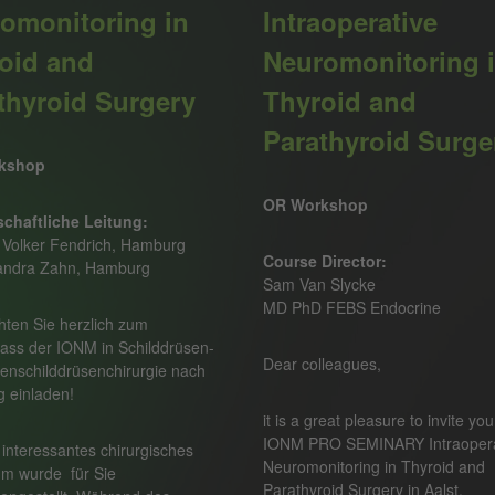
omonitoring in
Intraoperative
oid and
Neuromonitoring 
thyroid Surgery
Thyroid and
Parathyroid Surge
kshop
OR Workshop
chaftliche Leitung:
. Volker Fendrich, Hamburg
Course Director:
xandra Zahn, Hamburg
Sam Van Slycke
MD PhD FEBS Endocrine
ten Sie herzlich zum
ass der IONM in Schilddrüsen-
Dear colleagues,
enschilddrüsenchirurgie nach
 einladen!
it is a great pleasure to invite you
IONM PRO SEMINARY Intraopera
 interessantes chirurgisches
Neuromonitoring in Thyroid and
m wurde für Sie
Parathyroid Surgery in Aalst.