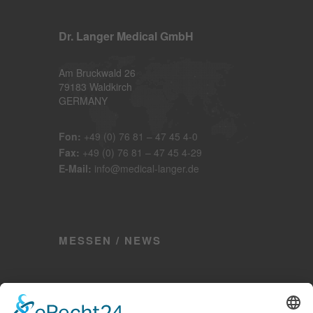
Dr. Langer Medical GmbH
Am Bruckwald 26
79183 Waldkirch
GERMANY
Fon:
+49 (0) 76 81 – 47 45 4-0
Fax:
+49 (0) 76 81 – 47 45 4-29
E-Mail:
info@medical-langer.de
MESSEN / NEWS