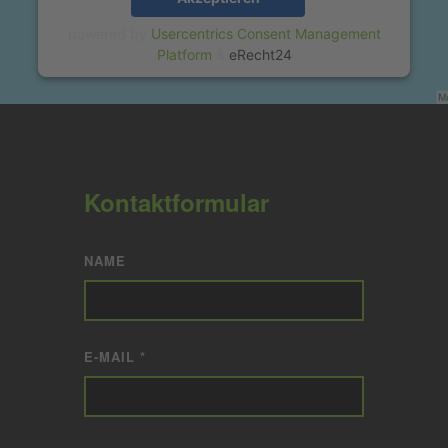
powered by
Usercentrics Consent Management
Platform
&
eRecht24
Kontaktformular
NAME
E-MAIL *