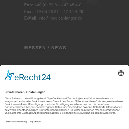
Fon:
+49 (0) 76 81 – 47 45 4-0
Fax:
+49 (0) 76 81 – 47 45 4-29
E-Mail:
info@medical-langer.de
MESSEN / NEWS
Impressum
|
Disclaimer
|
Datenschutzhinweis
|
Cookie-Einstellungen
|